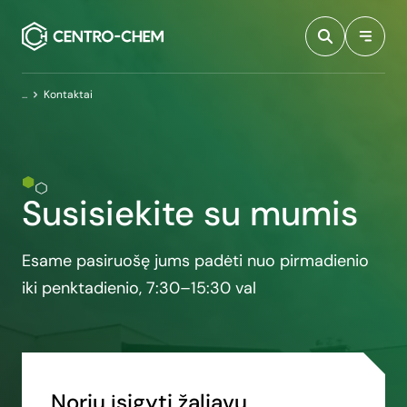
Przejdź do treści
Pagrindinis puslapis
Kontaktai
Susisiekite su mumis
Esame pasiruošę jums padėti nuo pirmadienio
iki penktadienio, 7:30–15:30 val
Noriu įsigyti žaliavų