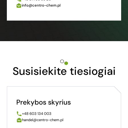
info@centro-chem.pl
Susisiekite tiesiogiai
Prekybos skyrius
+48 603 134 003
handel@centro-chem.pl