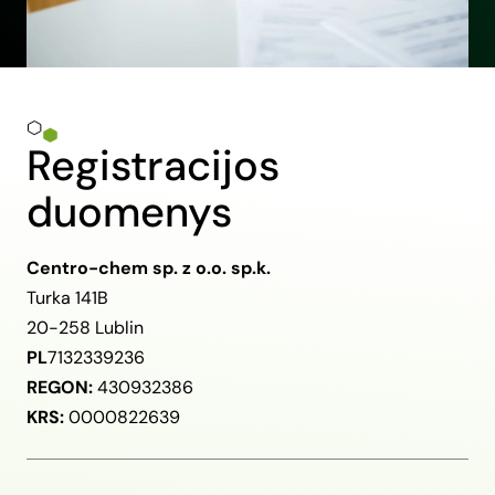
Registracijos
duomenys
Centro-chem sp. z o.o. sp.k.
Turka 141B
20-258 Lublin
PL
7132339236
REGON:
430932386
KRS:
0000822639