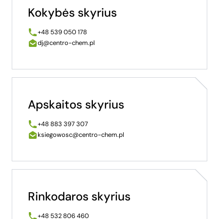
Kokybės skyrius
+48 539 050 178
dj@centro-chem.pl
Apskaitos skyrius
+48 883 397 307
ksiegowosc@centro-chem.pl
Rinkodaros skyrius
+48 532 806 460