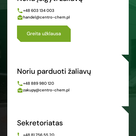
+48 603 134 003
handel@centro-chem.pl
Greita užklausa
Noriu parduoti žaliavų
+48 889 980 120
zakupy@centro-chem.pl
Sekretoriatas
+48 81 756 55 20