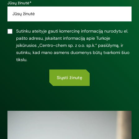
Jūsų žinutė*
Sutinku ateityje gauti komercinę informaciją nurodytu el.
pašto adresu, įskaitant informaciją apie Turkoje
įsikūrusios „Centro-chem sp. z o.o. sp.k.“ pasiūlymą, ir
sutinku, kad mano asmens duomenys būtų tvarkomi šiuo
tikslu.
Alternative: