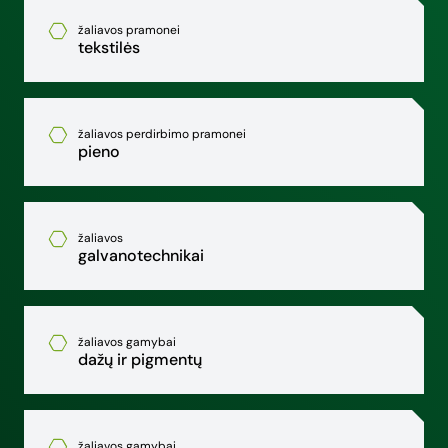
žaliavos pramonei
tekstilės
žaliavos perdirbimo pramonei
pieno
žaliavos
galvanotechnikai
žaliavos gamybai
dažų ir pigmentų
žaliavos gamybai