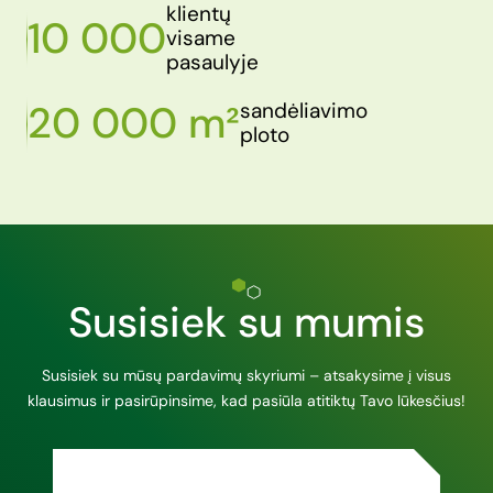
klientų
10 000
visame
pasaulyje
20 000 m²
sandėliavimo
ploto
Susisiek su mumis
Susisiek su mūsų pardavimų skyriumi – atsakysime į visus
klausimus ir pasirūpinsime, kad pasiūla atitiktų Tavo lūkesčius!