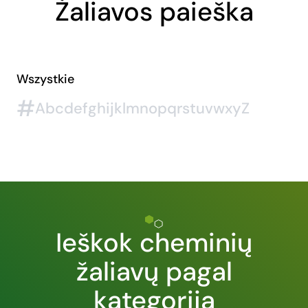
Žaliavos paieška
Wszystkie
#
A
b
c
d
e
f
g
h
i
j
k
l
m
n
o
p
q
r
s
t
u
v
w
x
y
Z
Ieškok cheminių
žaliavų pagal
kategoriją