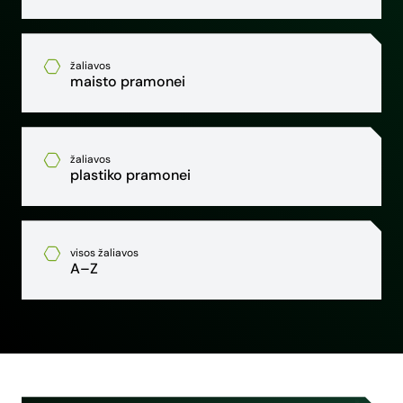
žaliavos
maisto pramonei
žaliavos
plastiko pramonei
visos žaliavos
A–Z