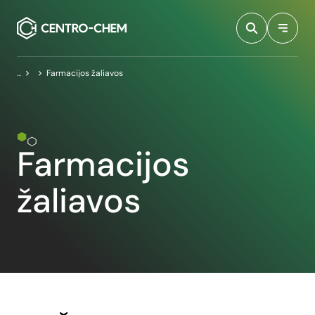
Przejdź do treści
Pagrindinis puslapis
Farmacijos žaliavos
Farmacijos
žaliavos