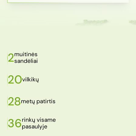
2
muitinės
sandėliai
20
vilkikų
28
metų patirtis
36
rinkų visame
pasaulyje