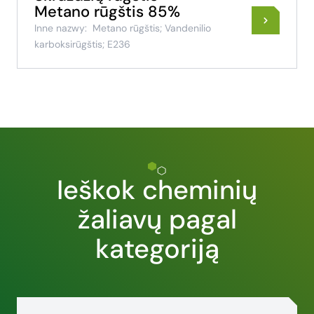
Metano rūgštis 85%
Inne nazwy:
Metano rūgštis; Vandenilio
karboksirūgštis; E236
Ieškok cheminių
žaliavų pagal
kategoriją