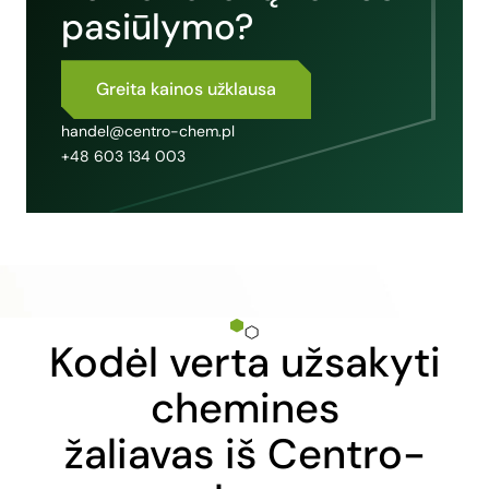
pasiūlymo?
Greita kainos užklausa
handel@centro-chem.pl
+48 603 134 003
Kodėl verta užsakyti
chemines
žaliavas iš Centro-