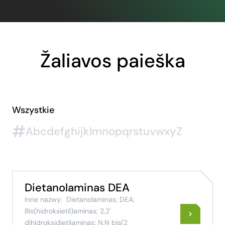
Žaliavos paieška
Wszystkie
#
A
b
c
d
e
f
g
h
i
j
k
l
m
n
o
p
q
r
s
t
u
v
w
x
y
Z
Dietanolaminas DEA
Inne nazwy:
Dietanolaminas; DEA;
Bis(hidroksietil)aminas; 2,2'
dihidroksidietilaminas; N,N bis(2