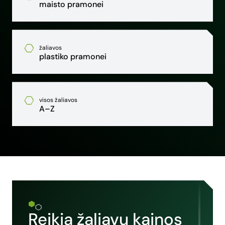
maisto pramonei
žaliavos
plastiko pramonei
visos žaliavos
A–Z
Reikia žaliavų kainos