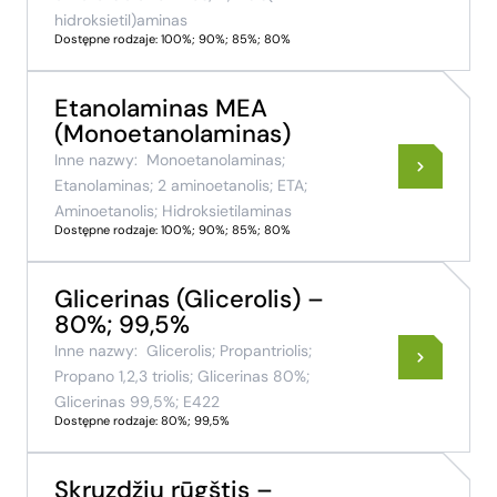
hidroksietil)aminas
Dostępne rodzaje: 100%; 90%; 85%; 80%
Etanolaminas MEA
(Monoetanolaminas)
Inne nazwy:
Monoetanolaminas;
Etanolaminas; 2 aminoetanolis; ETA;
Aminoetanolis; Hidroksietilaminas
Dostępne rodzaje: 100%; 90%; 85%; 80%
Glicerinas (Glicerolis) –
80%; 99,5%
Inne nazwy:
Glicerolis; Propantriolis;
Propano 1,2,3 triolis; Glicerinas 80%;
Glicerinas 99,5%; E422
Dostępne rodzaje: 80%; 99,5%
Skruzdžių rūgštis –