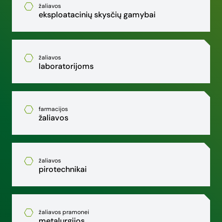
žaliavos
eksploatacinių skysčių gamybai
žaliavos
laboratorijoms
farmacijos
žaliavos
žaliavos
pirotechnikai
žaliavos pramonei
metalurgijos