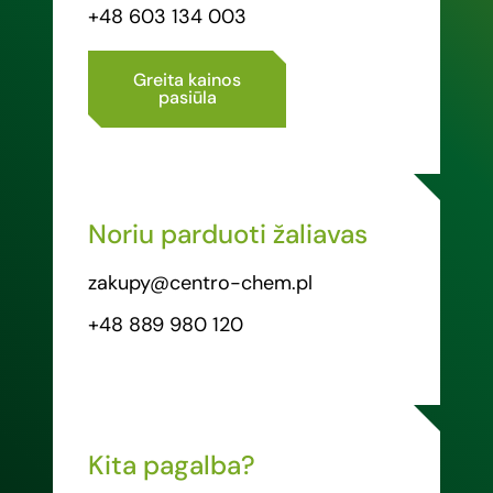
+48 603 134 003
Greita kainos
pasiūla
Noriu parduoti žaliavas
zakupy@centro-chem.pl
+48 889 980 120
Kita pagalba?