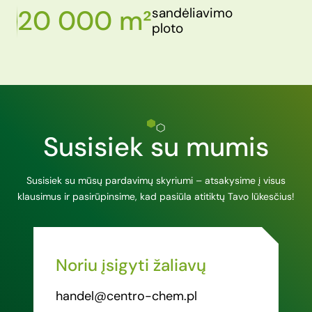
20 000 m²
sandėliavimo
ploto
Susisiek su mumis
Susisiek su mūsų pardavimų skyriumi – atsakysime į visus
klausimus ir pasirūpinsime, kad pasiūla atitiktų Tavo lūkesčius!
Noriu įsigyti žaliavų
handel@centro-chem.pl