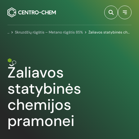
Przejdź do treści
Pagrindinis puslapis
Skruzdžių rūgštis – Metano rūgštis 85%
Žaliavos statybinės chemijos pramonei
Žaliavos
statybinės
chemijos
pramonei