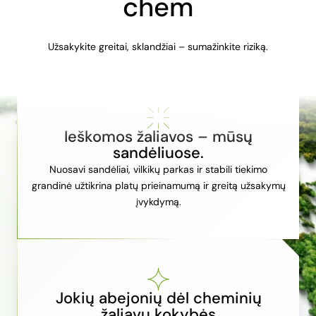
chem
Užsakykite greitai, sklandžiai – sumažinkite riziką.
Ieškomos žaliavos – mūsų
sandėliuose.
Nuosavi sandėliai, vilkikų parkas ir stabili tiekimo
grandinė užtikrina platų prieinamumą ir greitą užsakymų
įvykdymą.
Jokių abejonių dėl cheminių
žaliavų kokybės