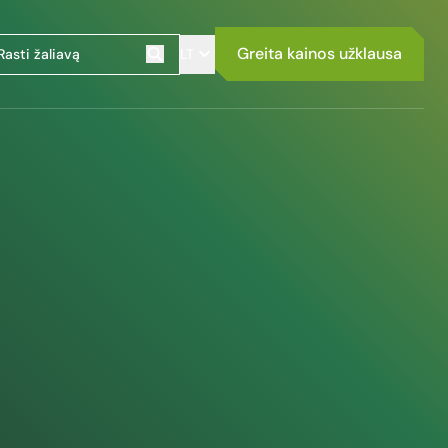
Greita kainos užklausa
LT
Szukaj