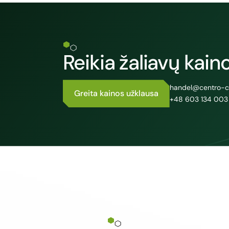
Reikia žaliavų kai
handel@centro-c
Greita kainos užklausa
+48 603 134 003