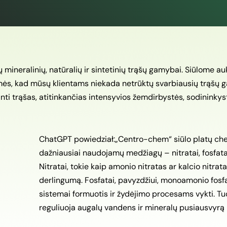
ineralinių, natūralių ir sintetinių trąšų gamybai. Siūlome auk
amės, kad mūsų klientams niekada netrūktų svarbiausių trąšų
 trąšas, atitinkančias intensyvios žemdirbystės, sodininkyst
ChatGPT powiedział:„Centro-chem“ siūlo platų che
dažniausiai naudojamų medžiagų – nitratai, fosfatai
Nitratai, tokie kaip amonio nitratas ar kalcio nitra
derlingumą. Fosfatai, pavyzdžiui, monoamonio fosfat
sistemai formuotis ir žydėjimo procesams vykti. Tuo 
reguliuoja augalų vandens ir mineralų pusiausvyrą 