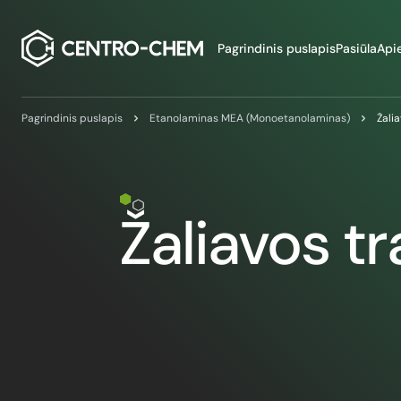
Przejdź do treści
Pagrindinis puslapis
Pasiūla
Api
Pagrindinis puslapis
Etanolaminas MEA (Monoetanolaminas)
Žali
Žaliavos t