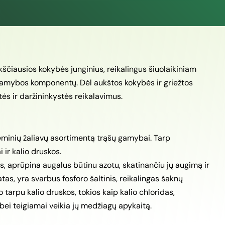
ščiausios kokybės junginius, reikalingus šiuolaikiniam
 gamybos komponentų. Dėl aukštos kokybės ir griežtos
ės ir daržininkystės reikalavimus.
minių žaliavų asortimentą trąšų gamybai. Tarp
 ir kalio druskos.
tas, aprūpina augalus būtinu azotu, skatinančiu jų augimą ir
as, yra svarbus fosforo šaltinis, reikalingas šaknų
tarpu kalio druskos, tokios kaip kalio chloridas,
bei teigiamai veikia jų medžiagų apykaitą.