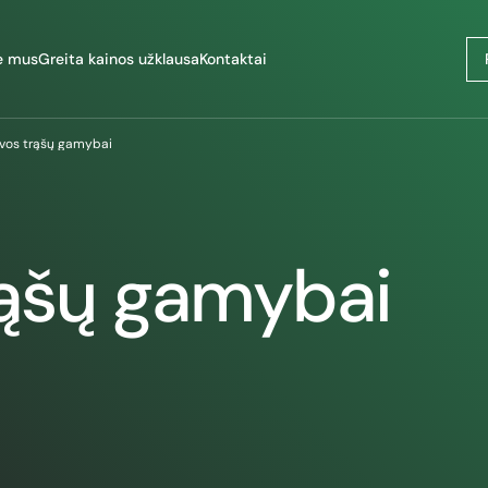
e mus
Greita kainos užklausa
Kontaktai
avos trąšų gamybai
rąšų gamybai