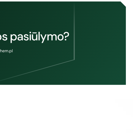
nos pasiūlymo?
hem.pl