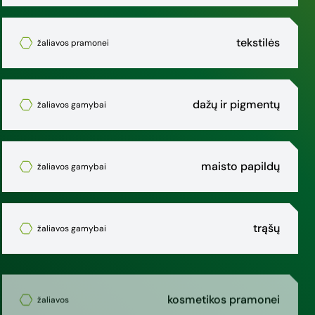
tekstilės
žaliavos pramonei
dažų ir pigmentų
žaliavos gamybai
maisto papildų
žaliavos gamybai
trąšų
žaliavos gamybai
kosmetikos pramonei
žaliavos