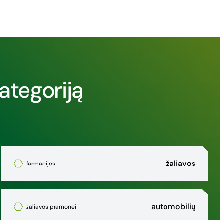
ategoriją
žaliavos
farmacijos
automobilių
žaliavos pramonei