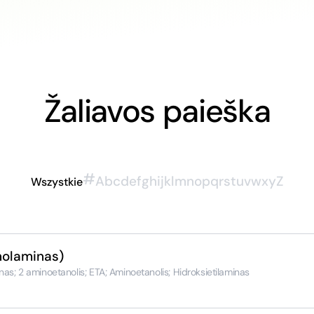
Žaliavos paieška
#
A
b
c
d
e
f
g
h
i
j
k
l
m
n
o
p
q
r
s
t
u
v
w
x
y
Z
Wszystkie
olaminas)
s; 2 aminoetanolis; ETA; Aminoetanolis; Hidroksietilaminas