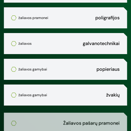
poligrafijos
žaliavos pramonei
galvanotechnikai
žaliavos
popieriaus
žaliavos gamybai
žvakių
žaliavos gamybai
Žaliavos pašarų pramonei