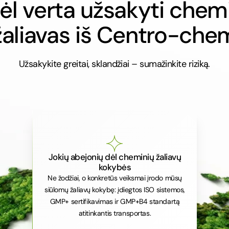
ėl verta užsakyti chem
žaliavas iš Centro-che
Užsakykite greitai, sklandžiai – sumažinkite riziką.
Jokių abejonių dėl cheminių žaliavų
kokybės
Ne žodžiai, o konkretūs veiksmai įrodo mūsų
siūlomų žaliavų kokybę: įdiegtos ISO sistemos,
GMP+ sertifikavimas ir GMP+B4 standartą
atitinkantis transportas.