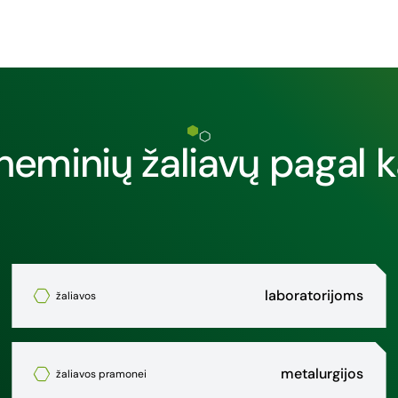
heminių žaliavų pagal k
laboratorijoms
žaliavos
metalurgijos
žaliavos pramonei