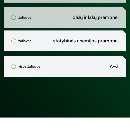
dažų ir lakų pramonei
žaliavos
statybinės chemijos pramonei
žaliavos
A–Z
visos žaliavos