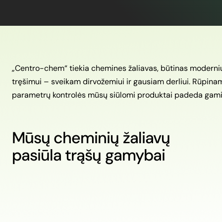
„Centro-chem“ tiekia chemines žaliavas, būtinas modernių m
tręšimui – sveikam dirvožemiui ir gausiam derliui. Rūpin
parametrų kontrolės mūsų siūlomi produktai padeda gaminti
Mūsų cheminių žaliavų
pasiūla trąšų gamybai