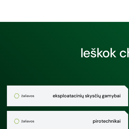
Ieškok c
eksploatacinių skysčių gamybai
žaliavos
pirotechnikai
žaliavos