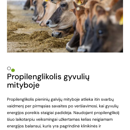
Propilenglikolis gyvulių
mityboje
Propilenglikolis pieninių galvijų mityboje atlieka itin svarbų
vaidmenį per pirmąsias savaites po veršiavimosi, kai gyvulių
energijos poreikis staigiai padidėja. Naudojant propilenglikolį
šiuo laikotarpiu veiksmingai užkertamas kelias neigiamam
energijos balansui, kuris yra pagrindinė klinikinės ir