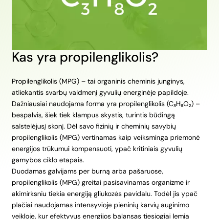
Kas yra propilenglikolis?
Propilenglikolis (MPG) – tai organinis cheminis junginys,
atliekantis svarbų vaidmenį gyvulių energinėje papildoje.
Dažniausiai naudojama forma yra propilenglikolis (C₃H₈O₂) –
bespalvis, šiek tiek klampus skystis, turintis būdingą
salstelėjusį skonį. Dėl savo fizinių ir cheminių savybių
propilenglikolis (MPG) vertinamas kaip veiksminga priemonė
energijos trūkumui kompensuoti, ypač kritiniais gyvulių
gamybos ciklo etapais.
Duodamas galvijams per burną arba pašaruose,
propilenglikolis (MPG) greitai pasisavinamas organizme ir
akimirksniu tiekia energiją gliukozės pavidalu. Todėl jis ypač
plačiai naudojamas intensyvioje pieninių karvių auginimo
veikloje, kur efektyvus energijos balansas tiesiogiai lemia