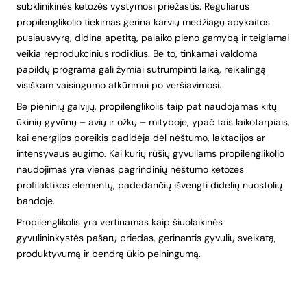
subklinikinės ketozės vystymosi priežastis. Reguliarus
propilenglikolio tiekimas gerina karvių medžiagų apykaitos
pusiausvyrą, didina apetitą, palaiko pieno gamybą ir teigiamai
veikia reprodukcinius rodiklius. Be to, tinkamai valdoma
papildų programa gali žymiai sutrumpinti laiką, reikalingą
visiškam vaisingumo atkūrimui po veršiavimosi.
Be pieninių galvijų, propilenglikolis taip pat naudojamas kitų
ūkinių gyvūnų – avių ir ožkų – mityboje, ypač tais laikotarpiais,
kai energijos poreikis padidėja dėl nėštumo, laktacijos ar
intensyvaus augimo. Kai kurių rūšių gyvuliams propilenglikolio
naudojimas yra vienas pagrindinių nėštumo ketozės
profilaktikos elementų, padedančių išvengti didelių nuostolių
bandoje.
Propilenglikolis yra vertinamas kaip šiuolaikinės
gyvulininkystės pašarų priedas, gerinantis gyvulių sveikatą,
produktyvumą ir bendrą ūkio pelningumą.