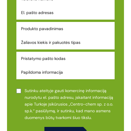
Sutinku ateityje gauti komercinę informaciją
nurodytu el. pašto adresu, įskaitant informaciją
apie Turkoje įsikūrusios „Centro-chem sp. z o.o.
sp.k.“ pasiūlymą, ir sutinku, kad mano asmens
duomenys būtų tvarkomi šiuo tikslu.