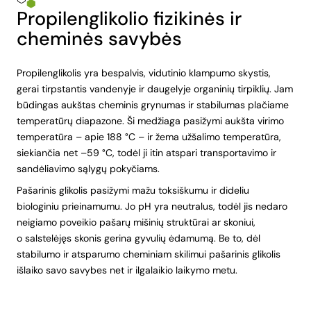
Propilenglikolio fizikinės ir
cheminės savybės
Propilenglikolis yra bespalvis, vidutinio klampumo skystis,
gerai tirpstantis vandenyje ir daugelyje organinių tirpiklių. Jam
būdingas aukštas cheminis grynumas ir stabilumas plačiame
temperatūrų diapazone. Ši medžiaga pasižymi aukšta virimo
temperatūra – apie 188 °C – ir žema užšalimo temperatūra,
siekiančia net –59 °C, todėl ji itin atspari transportavimo ir
sandėliavimo sąlygų pokyčiams.
Pašarinis glikolis pasižymi mažu toksiškumu ir dideliu
biologiniu prieinamumu. Jo pH yra neutralus, todėl jis nedaro
neigiamo poveikio pašarų mišinių struktūrai ar skoniui,
o salstelėjęs skonis gerina gyvulių ėdamumą. Be to, dėl
stabilumo ir atsparumo cheminiam skilimui pašarinis glikolis
išlaiko savo savybes net ir ilgalaikio laikymo metu.