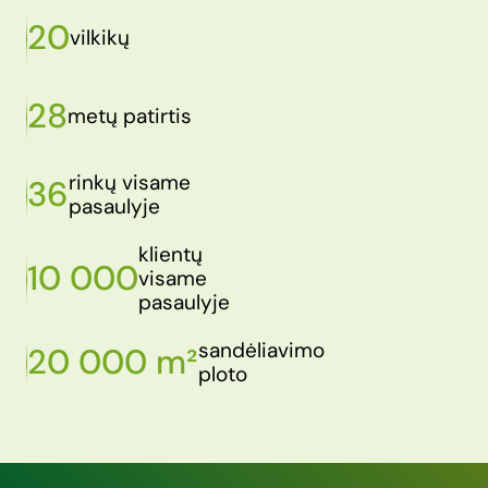
20
vilkikų
28
metų patirtis
rinkų visame
36
pasaulyje
klientų
10 000
visame
pasaulyje
sandėliavimo
20 000 m²
ploto