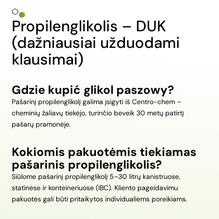
Propilenglikolis – DUK
(dažniausiai užduodami
klausimai)
Gdzie kupić glikol paszowy?
Pašarinį propilenglikolį galima įsigyti iš Centro-chem –
cheminių žaliavų tiekėjo, turinčio beveik 30 metų patirtį
pašarų pramonėje.
Kokiomis pakuotėmis tiekiamas
pašarinis propilenglikolis?
Siūlome pašarinį propilenglikolį 5–30 litrų kanistruose,
statinėse ir konteineriuose (IBC). Kliento pageidavimu
pakuotės gali būti pritaikytos individualiems poreikiams.