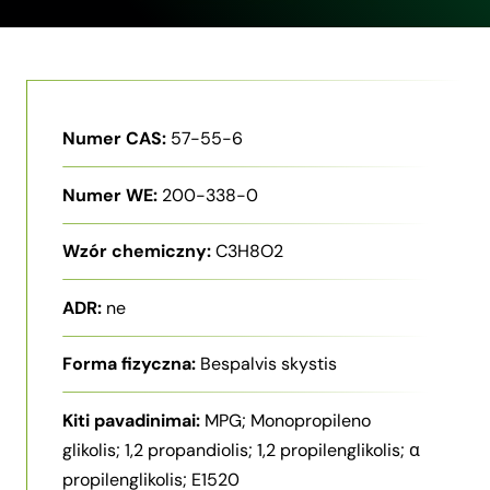
Numer CAS:
57-55-6
Numer WE:
200-338-0
Wzór chemiczny:
C3H8O2
ADR:
ne
Forma fizyczna:
Bespalvis skystis
Kiti pavadinimai:
MPG; Monopropileno
glikolis; 1,2 propandiolis; 1,2 propilenglikolis; α
propilenglikolis; E1520