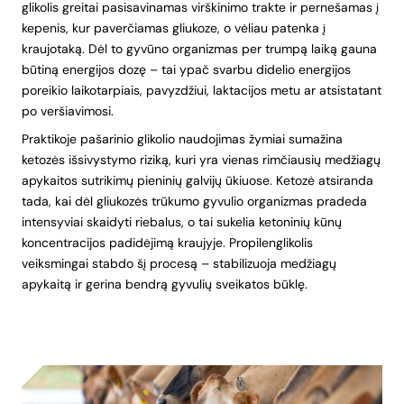
glikolis greitai pasisavinamas virškinimo trakte ir pernešamas į
kepenis, kur paverčiamas gliukoze, o vėliau patenka į
kraujotaką. Dėl to gyvūno organizmas per trumpą laiką gauna
būtiną energijos dozę – tai ypač svarbu didelio energijos
poreikio laikotarpiais, pavyzdžiui, laktacijos metu ar atsistatant
po veršiavimosi.
Praktikoje pašarinio glikolio naudojimas žymiai sumažina
ketozės išsivystymo riziką, kuri yra vienas rimčiausių medžiagų
apykaitos sutrikimų pieninių galvijų ūkiuose. Ketozė atsiranda
tada, kai dėl gliukozės trūkumo gyvulio organizmas pradeda
intensyviai skaidyti riebalus, o tai sukelia ketoninių kūnų
koncentracijos padidėjimą kraujyje. Propilenglikolis
veiksmingai stabdo šį procesą – stabilizuoja medžiagų
apykaitą ir gerina bendrą gyvulių sveikatos būklę.