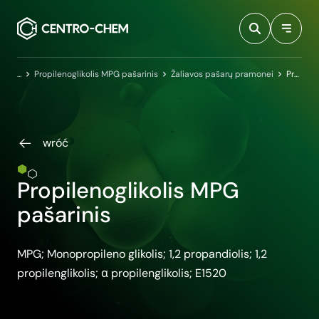
Przejdź do treści
Pagrindinis puslapis
Propilenoglikolis MPG pašarinis
Žaliavos pašarų pramonei
Propilenoglikolis MPG pašarinis
wróć
Propilenoglikolis MPG
pašarinis
MPG; Monopropileno glikolis; 1,2 propandiolis; 1,2
propilenglikolis; α propilenglikolis; E1520